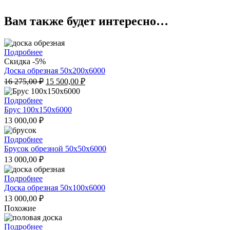
Вам также будет интересно…
Подробнее
Скидка -5%
Доска обрезная 50x200x6000
Первоначальная
Текущая
16 275,00
₽
15 500,00
₽
цена
цена:
составляла
15
Подробнее
16
500,00 ₽.
Брус 100x150x6000
275,00 ₽.
13 000,00
₽
Подробнее
Брусок обрезной 50x50x6000
13 000,00
₽
Подробнее
Доска обрезная 50x100x6000
13 000,00
₽
Похожие
Подробнее