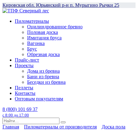
Перейти
Кировская обл. Юрьянский р-н п. Мурыгино Рычки 25
к
содержанию
Пиломатериалы
Оцилиндрованное бревно
Половая доска
Имитация бруса
Вагонка
Брус
Обрезная доска
Прайс-лист
Проекты
Дома из бревна
Бани из бревна
Беседки из бревна
Пеллеты
Контакты
Оптовым покупателям
8 (800) 101 69 37
с 8:00 до 17:00
Search
for:
Главная
Пиломатериалы от производителя
Доска пола