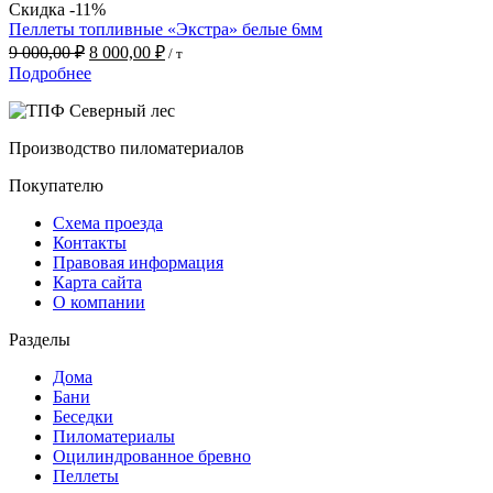
Скидка -11%
Пеллеты топливные «Экстра» белые 6мм
Первоначальная
Текущая
9 000,00
₽
8 000,00
₽
/ т
цена
цена:
Подробнее
составляла
8
9
000,00 ₽.
000,00 ₽.
Производство пиломатериалов
Покупателю
Схема проезда
Контакты
Правовая информация
Карта сайта
О компании
Разделы
Дома
Бани
Беседки
Пиломатериалы
Оцилиндрованное бревно
Пеллеты