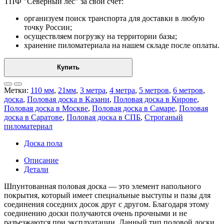
ТПФ "Северный лес" за свой счет:
организуем поиск транспорта для доставки в любую
точку России;
осуществляем погрузку на территории базы;
хранение пиломатериала на нашем складе после оплаты.
Купить
Метки:
110 мм
,
21мм
,
3 метра
,
4 метра
,
5 метров
,
6 метров
,
доска
,
Половая доска в Казани
,
Половая доска в Кирове
,
Половая доска в Москве
,
Половая доска в Самаре
,
Половая
доска в Саратове
,
Половая доска в СПБ
,
Строганый
пиломатериал
Доска пола
Описание
Детали
Шпунтованная половая доска — это элемент напольного
покрытия, который имеет специальные выступы и пазы для
соединения соседних досок друг с другом. Благодаря этому
соединению доски получаются очень прочными и не
разъезжаются при эксплуатации. Данный тип половой доски