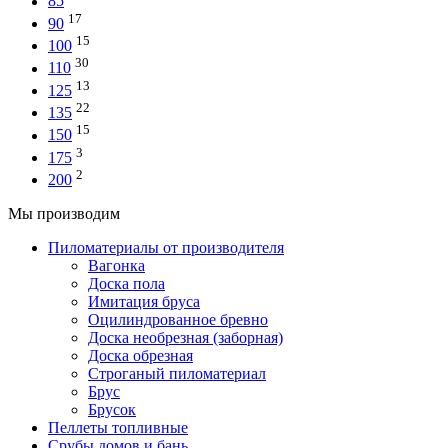
85
17
90
15
100
30
110
13
125
22
135
15
150
3
175
2
200
Мы производим
Пиломатериалы от производителя
Вагонка
Доска пола
Имитация бруса
Оцилиндрованное бревно
Доска необрезная (заборная)
Доска обрезная
Строганый пиломатериал
Брус
Брусок
Пеллеты топливные
Срубы домов и бань