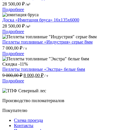
28 500,00
₽
/м³
Подробнее
Доска «Имитация бруса» 16x135x6000
28 500,00
₽
/м³
Подробнее
Пеллеты топливные «Индустрия» серые 8мм
7 000,00
₽
/ т
Подробнее
Скидка -11%
Пеллеты топливные «Экстра» белые 6мм
Первоначальная
Текущая
9 000,00
₽
8 000,00
₽
/ т
цена
цена:
Подробнее
составляла
8
9
000,00 ₽.
000,00 ₽.
Производство пиломатериалов
Покупателю
Схема проезда
Контакты