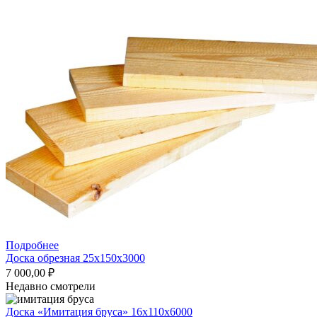
цена
цена:
составляла
5
5
200,00 ₽.
460,00 ₽.
Подробнее
Доска обрезная 25x150x3000
7 000,00
₽
Недавно смотрели
Доска «Имитация бруса» 16x110x6000