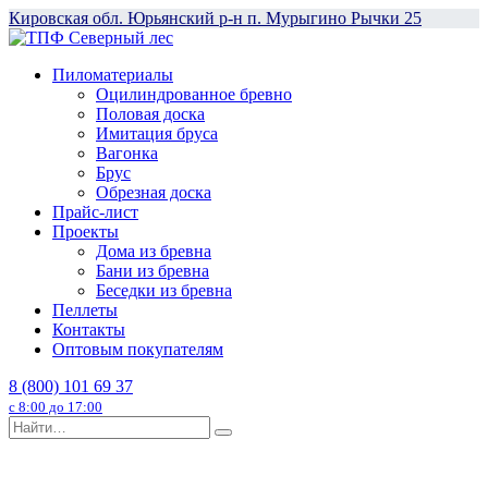
Перейти
Кировская обл. Юрьянский р-н п. Мурыгино Рычки 25
к
содержанию
Пиломатериалы
Оцилиндрованное бревно
Половая доска
Имитация бруса
Вагонка
Брус
Обрезная доска
Прайс-лист
Проекты
Дома из бревна
Бани из бревна
Беседки из бревна
Пеллеты
Контакты
Оптовым покупателям
8 (800) 101 69 37
с 8:00 до 17:00
Search
for: