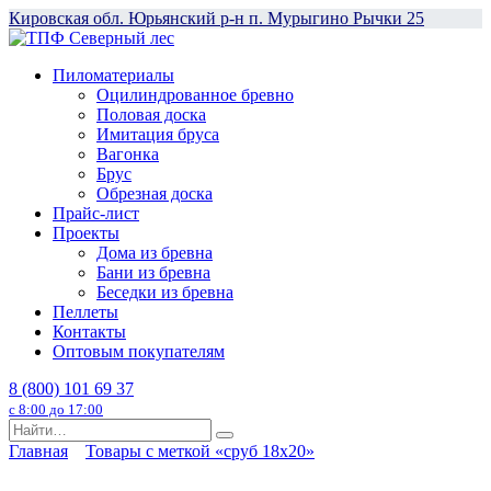
Перейти
Кировская обл. Юрьянский р-н п. Мурыгино Рычки 25
к
содержанию
Пиломатериалы
Оцилиндрованное бревно
Половая доска
Имитация бруса
Вагонка
Брус
Обрезная доска
Прайс-лист
Проекты
Дома из бревна
Бани из бревна
Беседки из бревна
Пеллеты
Контакты
Оптовым покупателям
8 (800) 101 69 37
с 8:00 до 17:00
Search
for:
Главная
Товары с меткой «сруб 18x20»