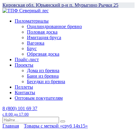
Перейти
Кировская обл. Юрьянский р-н п. Мурыгино Рычки 25
к
содержанию
Пиломатериалы
Оцилиндрованное бревно
Половая доска
Имитация бруса
Вагонка
Брус
Обрезная доска
Прайс-лист
Проекты
Дома из бревна
Бани из бревна
Беседки из бревна
Пеллеты
Контакты
Оптовым покупателям
8 (800) 101 69 37
с 8:00 до 17:00
Search
for:
Главная
Товары с меткой «сруб 14x15»