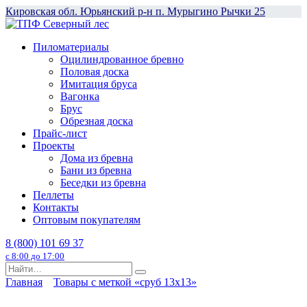
Перейти
Кировская обл. Юрьянский р-н п. Мурыгино Рычки 25
к
содержанию
Пиломатериалы
Оцилиндрованное бревно
Половая доска
Имитация бруса
Вагонка
Брус
Обрезная доска
Прайс-лист
Проекты
Дома из бревна
Бани из бревна
Беседки из бревна
Пеллеты
Контакты
Оптовым покупателям
8 (800) 101 69 37
с 8:00 до 17:00
Search
for:
Главная
Товары с меткой «сруб 13x13»