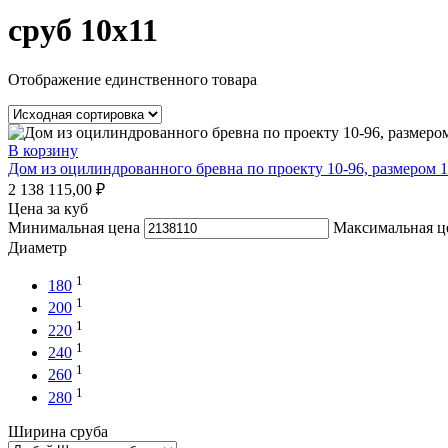
сруб 10x11
Отображение единственного товара
В корзину
Дом из оцилиндрованного бревна по проекту 10-96, размером 
2 138 115,00
₽
Цена за куб
Минимальная цена
Максимальная ц
Диаметр
1
180
1
200
1
220
1
240
1
260
1
280
Ширина сруба