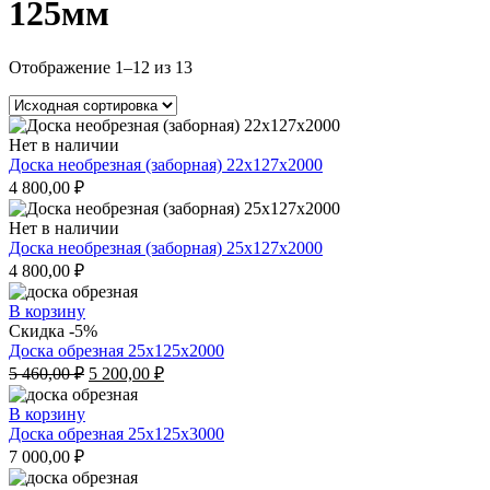
125мм
Отображение 1–12 из 13
Нет в наличии
Доска необрезная (заборная) 22х127х2000
4 800,00
₽
Нет в наличии
Доска необрезная (заборная) 25х127х2000
4 800,00
₽
В корзину
Скидка -5%
Доска обрезная 25x125x2000
Первоначальная
Текущая
5 460,00
₽
5 200,00
₽
цена
цена:
составляла
5
В корзину
5
200,00 ₽.
Доска обрезная 25x125x3000
460,00 ₽.
7 000,00
₽