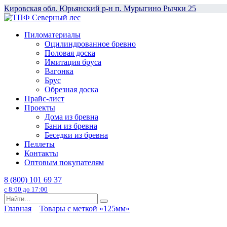
Перейти
Кировская обл. Юрьянский р-н п. Мурыгино Рычки 25
к
содержанию
Пиломатериалы
Оцилиндрованное бревно
Половая доска
Имитация бруса
Вагонка
Брус
Обрезная доска
Прайс-лист
Проекты
Дома из бревна
Бани из бревна
Беседки из бревна
Пеллеты
Контакты
Оптовым покупателям
8 (800) 101 69 37
с 8:00 до 17:00
Search
for:
Главная
Товары с меткой «125мм»