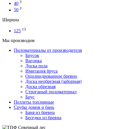
3
40
3
50
Ширина
13
125
Мы производим
Пиломатериалы от производителя
Брусок
Вагонка
Доска пола
Имитация бруса
Оцилиндрованное бревно
Доска необрезная (заборная)
Доска обрезная
Строганый пиломатериал
Брус
Пеллеты топливные
Срубы домов и бань
Баня из бревна
Беседки из бревна