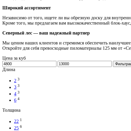
Широкий ассортимент
Независимо от того, ищете ли вы обрезную доску для внутренн
Кроме того, мы предлагаем вам высококачественный блок-хаус
Северный лес — ваш надежный партнер
Мы ценим наших клиентов и стремимся обеспечить наилучшее 
Откройте для себя превосходные пиломатериалы 125 мм от «Сев
Цена за куб
Минимальная
Максимальная
Фильтра
цена
цена
Длина
3
2
3
3
3
4
4
6
Толщина
1
22
6
25