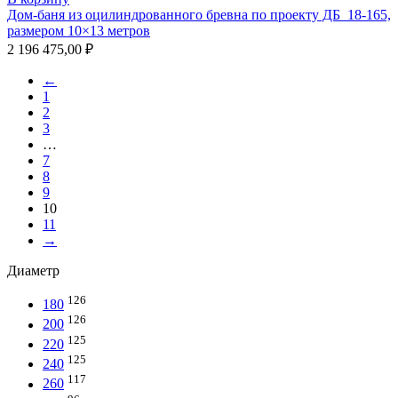
Дом-баня из оцилиндрованного бревна по проекту ДБ_18-165,
размером 10×13 метров
2 196 475,00
₽
←
1
2
3
…
7
8
9
10
11
→
Диаметр
126
180
126
200
125
220
125
240
117
260