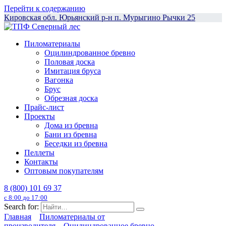
Перейти к содержанию
Кировская обл. Юрьянский р-н п. Мурыгино Рычки 25
Пиломатериалы
Оцилиндрованное бревно
Половая доска
Имитация бруса
Вагонка
Брус
Обрезная доска
Прайс-лист
Проекты
Дома из бревна
Бани из бревна
Беседки из бревна
Пеллеты
Контакты
Оптовым покупателям
8 (800) 101 69 37
с 8:00 до 17:00
Search for:
Главная
Пиломатериалы от
производителя
Оцилиндрованное бревно