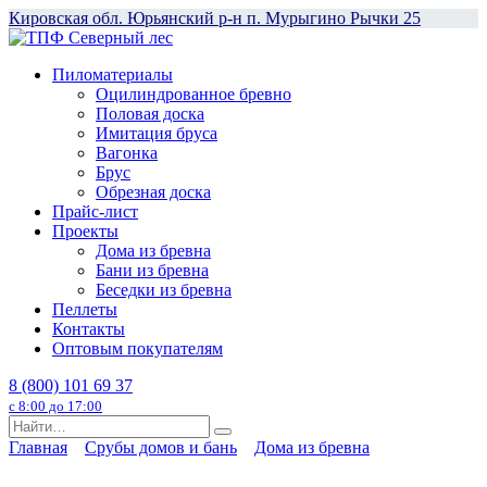
Перейти
Кировская обл. Юрьянский р-н п. Мурыгино Рычки 25
к
содержанию
Пиломатериалы
Оцилиндрованное бревно
Половая доска
Имитация бруса
Вагонка
Брус
Обрезная доска
Прайс-лист
Проекты
Дома из бревна
Бани из бревна
Беседки из бревна
Пеллеты
Контакты
Оптовым покупателям
8 (800) 101 69 37
с 8:00 до 17:00
Search
for:
Главная
Срубы домов и бань
Дома из бревна