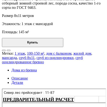
отборный зимний строевой лес, порода сосна, качество 1-го
сорта по ГОСТ 9463.
Размер 8х11 метров
Этажность: 1 этаж с мансардой
Площадь: 145 м²
Купить
Метки:
1 этаж
,
100-150 м²
,
дом с балконом
,
жилой дом
,
мансарда
,
сруб 8x11
,
сруб из оцилиндровки
,
сруб
оцилиндрованное бревно
Дома из бревна
Описание
Детали