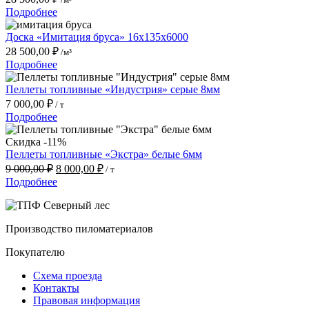
/м³
Подробнее
Доска «Имитация бруса» 16x135x6000
28 500,00
₽
/м³
Подробнее
Пеллеты топливные «Индустрия» серые 8мм
7 000,00
₽
/ т
Подробнее
Скидка -11%
Пеллеты топливные «Экстра» белые 6мм
Первоначальная
Текущая
9 000,00
₽
8 000,00
₽
/ т
цена
цена:
Подробнее
составляла
8
9
000,00 ₽.
000,00 ₽.
Производство пиломатериалов
Покупателю
Схема проезда
Контакты
Правовая информация