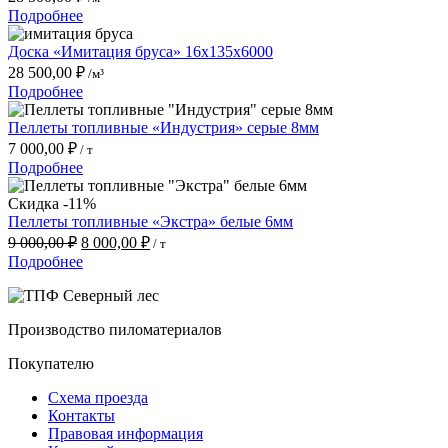
Подробнее
Доска «Имитация бруса» 16x135x6000
28 500,00
₽
/м³
Подробнее
Пеллеты топливные «Индустрия» серые 8мм
7 000,00
₽
/ т
Подробнее
Скидка -11%
Пеллеты топливные «Экстра» белые 6мм
Первоначальная
Текущая
9 000,00
₽
8 000,00
₽
/ т
цена
цена:
Подробнее
составляла
8
9
000,00 ₽.
000,00 ₽.
Производство пиломатериалов
Покупателю
Схема проезда
Контакты
Правовая информация