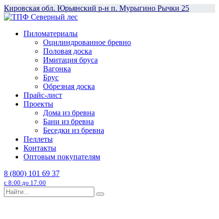
Перейти
Кировская обл. Юрьянский р-н п. Мурыгино Рычки 25
к
содержанию
Пиломатериалы
Оцилиндрованное бревно
Половая доска
Имитация бруса
Вагонка
Брус
Обрезная доска
Прайс-лист
Проекты
Дома из бревна
Бани из бревна
Беседки из бревна
Пеллеты
Контакты
Оптовым покупателям
8 (800) 101 69 37
с 8:00 до 17:00
Search
for: