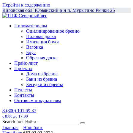
Перейти к содержанию
Кировская обл. Юрьянский р-н п. Мурыгино Рычки 25
Пиломатериалы
Оцилиндрованное бревно
Половая доска
Имитация бруса
Вагонка
Брус
Обрезная доска
Прайс-лист
Проекты
Дома из бревна
Бани из бревна
Беседки из бревна
Пеллеты
Контакты
Оптовым покупателям
8 (800) 101 69 37
с 8:00 до 17:00
Search for:
Главная
Наш блог
Наш блог
652
02.03.2023